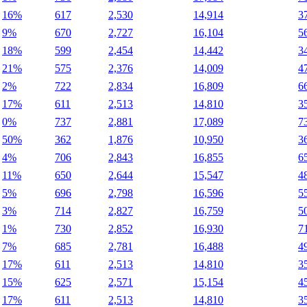
16%
617
2,530
14,914
3
9%
670
2,727
16,104
5
18%
599
2,454
14,442
3
21%
575
2,376
14,009
4
2%
722
2,834
16,809
6
17%
611
2,513
14,810
3
0%
737
2,881
17,089
7
50%
362
1,876
10,950
3
4%
706
2,843
16,855
6
11%
650
2,644
15,547
4
5%
696
2,798
16,596
5
3%
714
2,827
16,759
5
1%
730
2,852
16,930
7
7%
685
2,781
16,488
4
17%
611
2,513
14,810
3
15%
625
2,571
15,154
4
17%
611
2,513
14,810
3