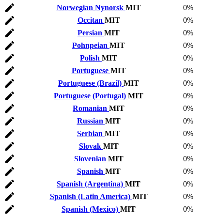
Norwegian Nynorsk
MIT
0%
Occitan
MIT
0%
Persian
MIT
0%
Pohnpeian
MIT
0%
Polish
MIT
0%
Portuguese
MIT
0%
Portuguese (Brazil)
MIT
0%
Portuguese (Portugal)
MIT
0%
Romanian
MIT
0%
Russian
MIT
0%
Serbian
MIT
0%
Slovak
MIT
0%
Slovenian
MIT
0%
Spanish
MIT
0%
Spanish (Argentina)
MIT
0%
Spanish (Latin America)
MIT
0%
Spanish (Mexico)
MIT
0%