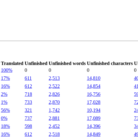
Translated
Unfinished
Unfinished words
Unfinished characters
U
100%
0
0
0
0
17%
611
2,513
14,810
4
16%
612
2,522
14,854
4
2%
718
2,826
16,756
5
1%
733
2,870
17,028
7
56%
321
1,742
10,194
2
0%
737
2,881
17,089
7
18%
598
2,452
14,396
3
16%
612
2,518
14,849
4