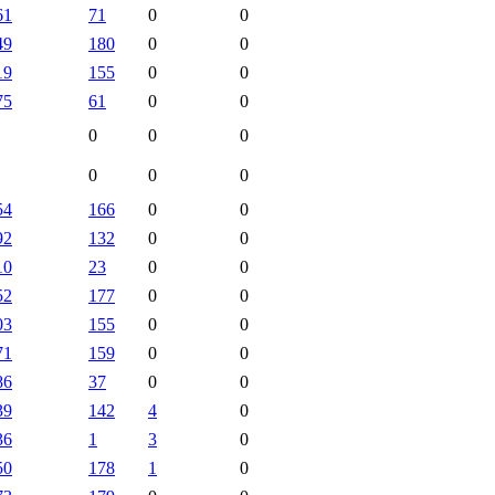
61
71
0
0
49
180
0
0
19
155
0
0
75
61
0
0
0
0
0
0
0
0
54
166
0
0
92
132
0
0
10
23
0
0
52
177
0
0
03
155
0
0
71
159
0
0
86
37
0
0
39
142
4
0
36
1
3
0
50
178
1
0