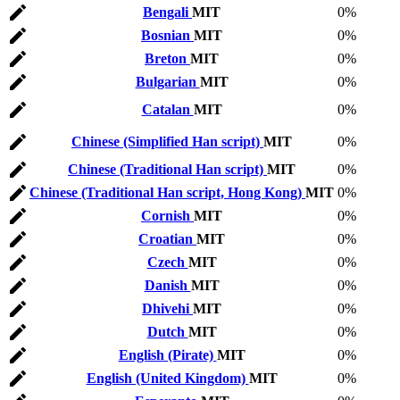
Bengali
MIT
0%
Bosnian
MIT
0%
Breton
MIT
0%
Bulgarian
MIT
0%
Catalan
MIT
0%
Chinese (Simplified Han script)
MIT
0%
Chinese (Traditional Han script)
MIT
0%
Chinese (Traditional Han script, Hong Kong)
MIT
0%
Cornish
MIT
0%
Croatian
MIT
0%
Czech
MIT
0%
Danish
MIT
0%
Dhivehi
MIT
0%
Dutch
MIT
0%
English (Pirate)
MIT
0%
English (United Kingdom)
MIT
0%