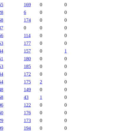
55
169
0
0
28
6
0
0
58
174
0
0
37
0
0
0
56
114
0
0
53
177
0
0
44
157
0
1
51
180
0
0
53
185
0
0
34
172
0
0
54
175
2
0
48
149
0
0
68
43
1
0
06
122
0
0
50
176
0
0
29
173
0
0
09
194
0
0