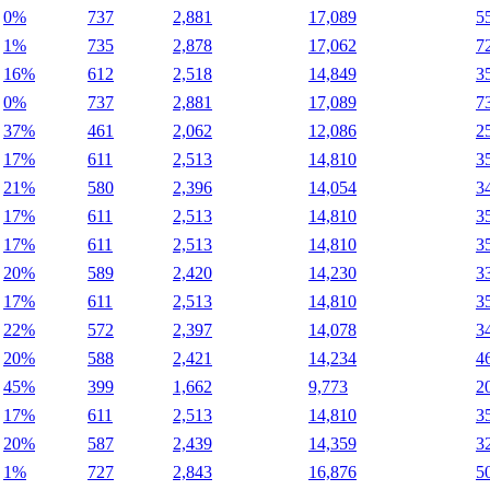
0%
737
2,881
17,089
5
1%
735
2,878
17,062
7
16%
612
2,518
14,849
3
0%
737
2,881
17,089
7
37%
461
2,062
12,086
2
17%
611
2,513
14,810
3
21%
580
2,396
14,054
3
17%
611
2,513
14,810
3
17%
611
2,513
14,810
3
20%
589
2,420
14,230
3
17%
611
2,513
14,810
3
22%
572
2,397
14,078
3
20%
588
2,421
14,234
4
45%
399
1,662
9,773
2
17%
611
2,513
14,810
3
20%
587
2,439
14,359
3
1%
727
2,843
16,876
5