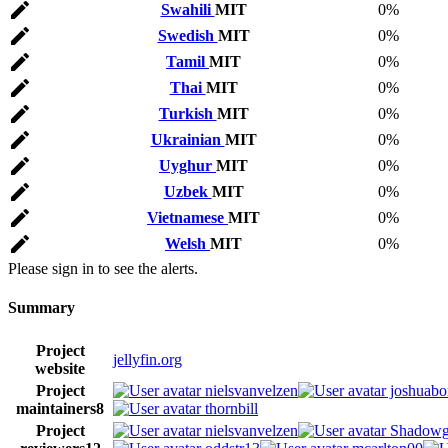
Swahili
MIT
0%
Swedish
MIT
0%
Tamil
MIT
0%
Thai
MIT
0%
Turkish
MIT
0%
Ukrainian
MIT
0%
Uyghur
MIT
0%
Uzbek
MIT
0%
Vietnamese
MIT
0%
Welsh
MIT
0%
Please sign in to see the alerts.
Summary
Project
jellyfin.org
website
Project
nielsvanvelzen
joshuabo
maintainers
8
thornbill
Project
nielsvanvelzen
Shadowg