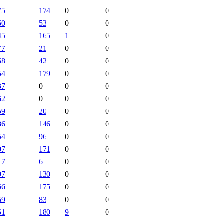
75
174
0
0
60
53
0
0
45
165
1
0
77
21
0
0
68
42
0
0
54
179
0
0
37
0
0
0
62
0
0
0
59
20
0
0
86
146
0
0
54
96
0
0
07
171
0
0
17
6
0
0
97
130
0
0
56
175
0
0
59
83
0
0
51
180
9
0