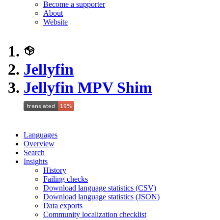
Become a supporter
About
Website
Jellyfin
Jellyfin MPV Shim
Languages
Overview
Search
Insights
History
Failing checks
Download language statistics (CSV)
Download language statistics (JSON)
Data exports
Community localization checklist