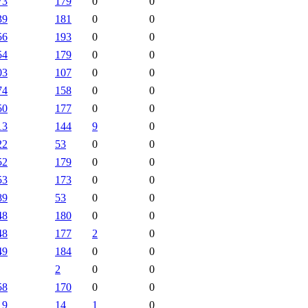
73
179
0
0
39
181
0
0
56
193
0
0
54
179
0
0
03
107
0
0
74
158
0
0
50
177
0
0
13
144
9
0
22
53
0
0
52
179
0
0
53
173
0
0
89
53
0
0
48
180
0
0
48
177
2
0
49
184
0
0
2
0
0
58
170
0
0
19
14
1
0