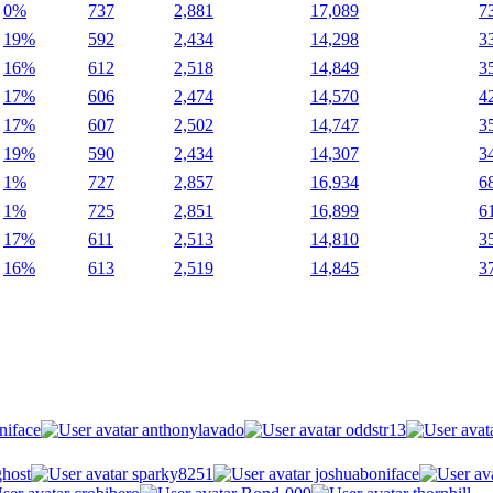
0%
737
2,881
17,089
7
19%
592
2,434
14,298
3
16%
612
2,518
14,849
3
17%
606
2,474
14,570
4
17%
607
2,502
14,747
3
19%
590
2,434
14,307
3
1%
727
2,857
16,934
6
1%
725
2,851
16,899
6
17%
611
2,513
14,810
3
16%
613
2,519
14,845
3
niface
anthonylavado
oddstr13
host
sparky8251
joshuaboniface