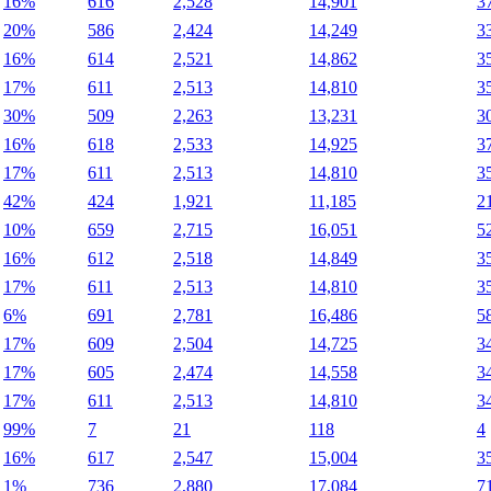
16%
616
2,528
14,901
3
20%
586
2,424
14,249
3
16%
614
2,521
14,862
3
17%
611
2,513
14,810
3
30%
509
2,263
13,231
3
16%
618
2,533
14,925
3
17%
611
2,513
14,810
3
42%
424
1,921
11,185
2
10%
659
2,715
16,051
5
16%
612
2,518
14,849
3
17%
611
2,513
14,810
3
6%
691
2,781
16,486
5
17%
609
2,504
14,725
3
17%
605
2,474
14,558
3
17%
611
2,513
14,810
3
99%
7
21
118
4
16%
617
2,547
15,004
3
1%
736
2,880
17,084
7