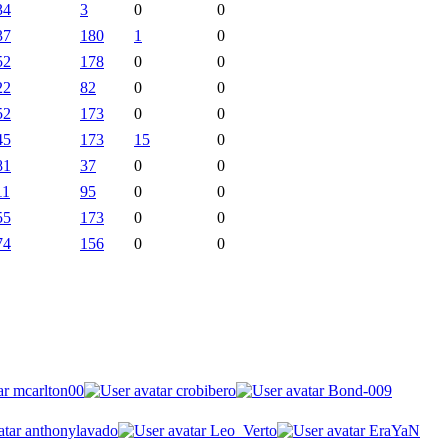
34
3
0
0
37
180
1
0
52
178
0
0
22
82
0
0
52
173
0
0
45
173
15
0
81
37
0
0
11
95
0
0
55
173
0
0
74
156
0
0
mcarlton00
crobibero
Bond-009
anthonylavado
Leo_Verto
EraYaN