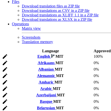
Files
Download translation files as ZIP file
Download translations as CSV in a ZIP file
Download translations as XLIFF 1.1 in a ZIP file
Download translations as XLSX in a ZIP file
Operations
Matrix view
Screenshots
Translation memory
Language
Approved
English
MIT
100%
Afrikaans
MIT
0%
Albanian
MIT
0%
Alemannic
MIT
0%
Amharic
MIT
0%
Arabic
MIT
0%
Azerbaijani
MIT
0%
Basque
MIT
0%
Belarusian
MIT
0%